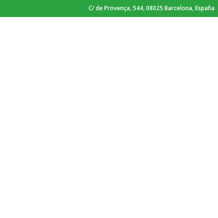
C/ de Provença, 544, 08025 Barcelona, España
Patinetes Eléctricos 