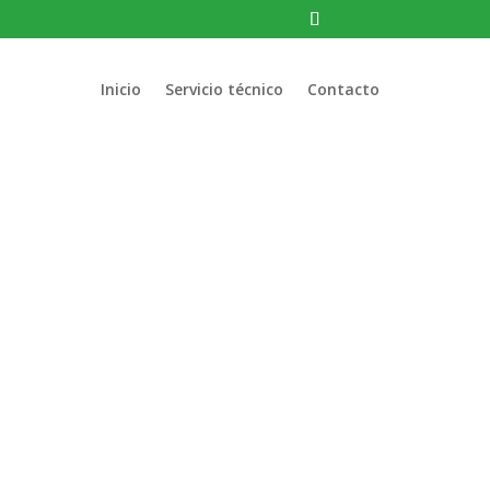
Inicio
Servicio técnico
Contacto